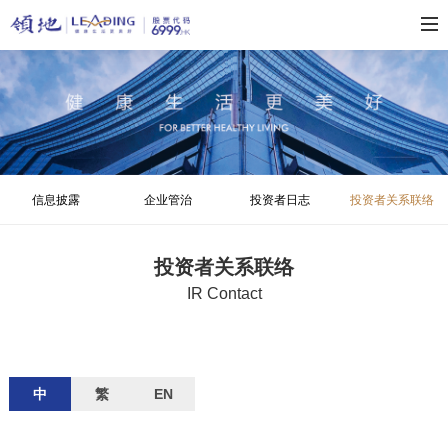
信息披露
企业管治
投资者日志
投资者关系联络
投资者关系联络
IR Contact
中
繁
EN